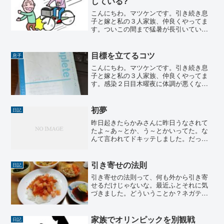
している?
こんにちわ。マツケンです。引き続き息
子と嫁と私の３人家族、仲良くやってま
す。ついこの間まで猛暑が長引いてい
て、いつになったら涼しくなるのかと思
っていたら、いつの間にか秋を通り越し
て冬になる？と思うような肌寒い日がち
目標を立てるコツ
息子
らほらしていますね。これか...
こんにちわ。マツケンです。引き続き息
子と嫁と私の３人家族、仲良くやってま
す。感染２日目木曜夜に体調が悪くなっ
た息子。その日を０日として、昨日は２
日目朝体温測ると３８度超え！私自身３
７度越えは記憶にないだけに、３８度は
初夢
日記
異次元の体温。たまに自室...
昨日起きたらかみさんに昨日うなされて
たよ～あ～とか、う～とかいってた。な
んて言われてドキッテしました。だっ
て、全然思えてませんから。夢にうなさ
れたとは言いつつも、記憶にないってや
っぱり気持ち悪いです。で、最近飯田史
引き寄せの法則
日記
彦先生の本を読んでいて、思...
引き寄せの法則って、何も外から引き寄
せるだけじゃないな。最近ふとそれに気
づきました。どういうことか？ネガティ
ブなことを他人に話すと、それがきっか
けで、いやなことが芋づる式に出てくる
ということです。これは外じゃなくって
家族でオリンピックを別観戦
日記