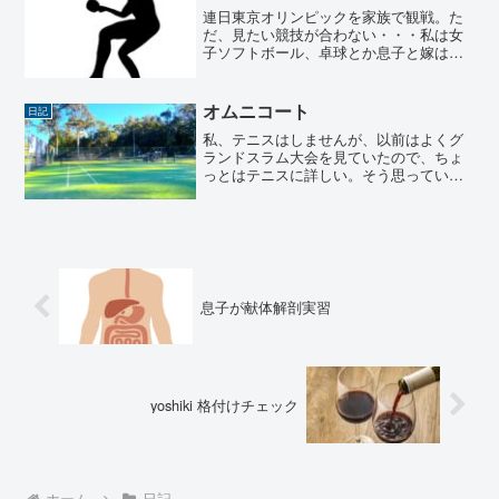
自分の深層心理の話。なぜ...
連日東京オリンピックを家族で観戦。た
だ、見たい競技が合わない・・・私は女
子ソフトボール、卓球とか息子と嫁は男
子バスケットボール、男子バレーボール
困るのが同じ時間帯でバッティングする
とき。昨日がそれ。夜、嫁と息子は男子
オムニコート
日記
バレーをテレビ観戦。終わ...
私、テニスはしませんが、以前はよくグ
ランドスラム大会を見ていたので、ちょ
っとはテニスに詳しい。そう思っていま
した。 が、思い込みでした・・・・テニ
ス通の方から、テニスの話をされて、コ
ートの種類の話題が出まして、ハードコ
ート、クレーコート、 ...
息子が献体解剖実習
yoshiki 格付けチェック
ホーム
日記