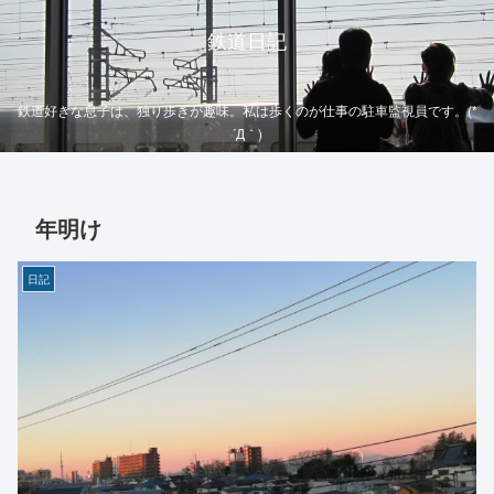
鉄道日記
鉄道好きな息子は、独り歩きが趣味。私は歩くのが仕事の駐車監視員です。(*
´Д｀)
年明け
日記