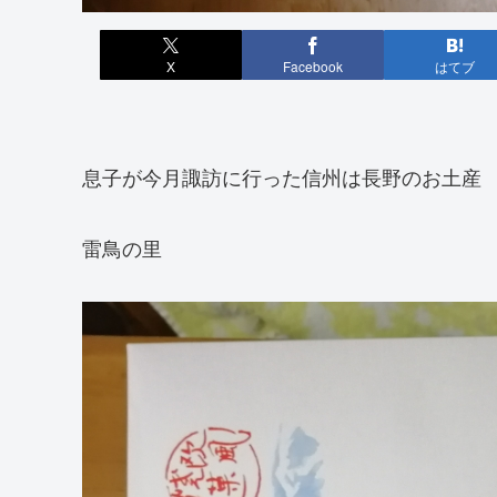
X
Facebook
はてブ
息子が今月諏訪に行った信州は長野のお土産
雷鳥の里