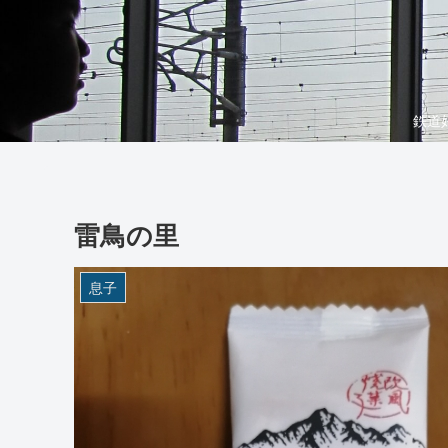
鉄道
雷鳥の里
息子